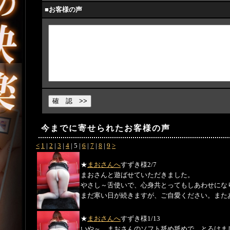
■お客様の声
今までに寄せられたお客様の声
<
1
|
2
|
3
|
4
|
5
|
6
|
7
|
8
|
9
>
★
まおさんへ
すずき様
2/7
まおさんと遊ばせていただきました。
やさし～舌使いで、心身共とってもしあわせにな
まだ寒い日が続きますが、ご自愛ください。また
★
まおさんへ
すずき様
1/13
いや～、まおさんのソフト舐め舐めで、とろけま