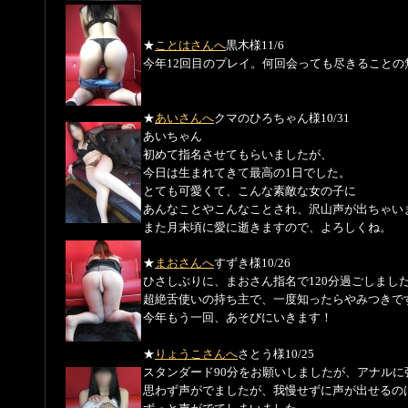
★
ことはさんへ
黒木様
11/6
今年12回目のプレイ。何回会っても尽きること
★
あいさんへ
クマのひろちゃん様
10/31
あいちゃん
初めて指名させてもらいましたが、
今日は生まれてきて最高の1日でした。
とても可愛くて、こんな素敵な女の子に
あんなことやこんなことされ、沢山声が出ちゃい
また月末頃に愛に逝きますので、よろしくね。
★
まおさんへ
すずき様
10/26
ひさしぶりに、まおさん指名で120分過ごしまし
超絶舌使いの持ち主で、一度知ったらやみつきで
今年もう一回、あそびにいきます！
★
りょうこさんへ
さとう様
10/25
スタンダード90分をお願いしましたが、アナル
思わず声がでましたが、我慢せずに声が出せるの