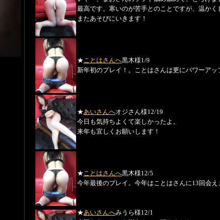
最高です。寒いのが苦手とのことですが、温かく
またあそびにいきます！
★
ことはさんへ
黒木様
1/9
新年初のプレイ！。ことはさんは更にパワーアッ
★
あいさんへ
オジさん様
12/19
今日も気持ちよくて楽しかったよ。
来年も宜しくお願いします！
★
ことはさんへ
黒木様
12/5
今年最後のプレイ。今年はことはさんに13回会
★
あいさんへ
みうら様
12/1