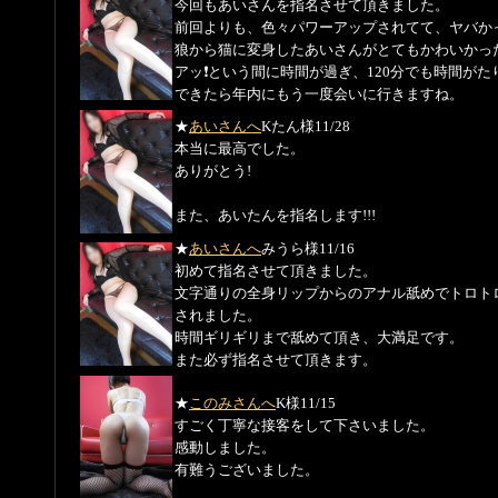
今回もあいさんを指名させて頂きました。
前回よりも、色々パワーアップされてて、ヤバか
狼から猫に変身したあいさんがとてもかわいかっ
アッ❗️という間に時間が過ぎ、120分でも時間が
できたら年内にもう一度会いに行きますね。
★
あいさんへ
Kたん様
11/28
本当に最高でした。
ありがとう!
また、あいたんを指名します!!!
★
あいさんへ
みうら様
11/16
初めて指名させて頂きました。
文字通りの全身リップからのアナル舐めでトロト
されました。
時間ギリギリまで舐めて頂き、大満足です。
また必ず指名させて頂きます。
★
このみさんへ
K様
11/15
すごく丁寧な接客をして下さいました。
感動しました。
有難うございました。