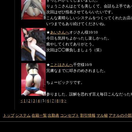
ずっと声がでてしまいました。
りょうこさんはとても美しくて、会話も上手であ
次回はぜひ指名させてもらいたいです。
こんな素晴らしいシステムをつくってくれたお店
いつまでもあり続けてくださいね。
★
あいさんへ
オジさん様
10/10
今日も気持ちよかったし楽しかった。
癒やしてくれてありがとう。
次回は◯◯勝負しましょう（笑）
★
ことはさんへ
千空様
10/9
完膚なまでに叩きのめされました。
ちょービックリです。
参りました、誤解を恐れず言え毎日こんなだった
<
1
|
2
|
3
|
4
|
5
|
6
|
7
|
8
|
9
>
トップ
システム
在籍一覧
出勤表
コンセプト
割引情報
マル秘
アナルの小部