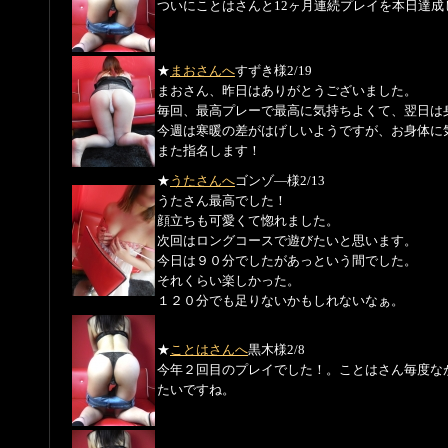
ついにことはさんと12ヶ月連続プレイを本日達
★
まおさんへ
すずき様
2/19
まおさん、昨日はありがとうございました。
毎回、最高プレーで最高に気持ちよくて、翌日は
今週は寒暖の差がはげしいようですが、お身体に
また指名します！
★
うたさんへ
ゴンゾ―様
2/13
うたさん最高でした！
顔立ちも可愛くて惚れました。
次回はロングコースで遊びたいと思います。
今日は９０分でしたがあっという間でした。
それくらい楽しかった。
１２０分でも足りないかもしれないなぁ。
★
ことはさんへ
黒木様
2/8
今年２回目のプレイでした！。ことはさん毎度な
たいですね。