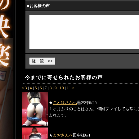
■お客様の声
今までに寄せられたお客様の声
<
3
|
4
|
5
|
6
|
7
|
8
|
9
|
10
|
11
>
★
ことはさんへ
黒木様
6/25
１ヶ月ぶりのことはさん。何回プレイしても常に
まれます。
★
まおさんへ
田中様
6/1