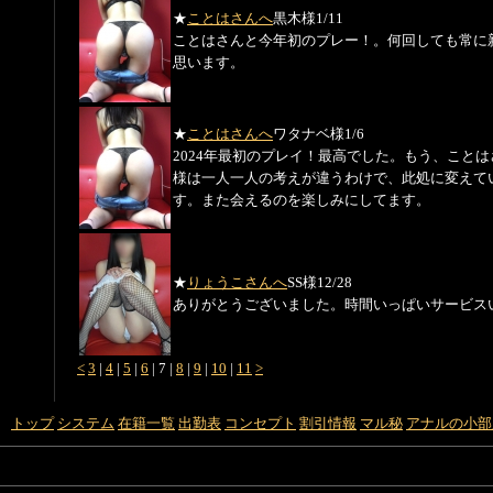
★
ことはさんへ
黒木様
1/11
ことはさんと今年初のプレー！。何回しても常に
思います。
★
ことはさんへ
ワタナベ様
1/6
2024年最初のプレイ！最高でした。もう、こと
様は一人一人の考えが違うわけで、此処に変えて
す。また会えるのを楽しみにしてます。
★
りょうこさんへ
SS様
12/28
ありがとうございました。時間いっぱいサービス
<
3
|
4
|
5
|
6
|
7
|
8
|
9
|
10
|
11
>
トップ
システム
在籍一覧
出勤表
コンセプト
割引情報
マル秘
アナルの小部