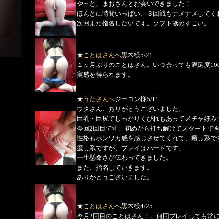
やっと、まおさんとお会いできました！
ほんとに時間いっぱい、３回戦もナメナメしてく
次回また指名したいです。ソフト舐めすごい。
★
ことはさんへ
黒木様
5/21
１ヶ月ぶりのことはさん。いつ会っても満足度1
実感を得られます。
★
うたさんへ
ジーコン様
5/11
ウタさん、ありがとうございました。
巨乳・巨尻でしっかりくびれもあってメチャ好み
今回2回目です。初めから打ち解けてスタートで
性格もホンワカ感を感じさせてくれて、癒し系で
癒し系ですが、プレイはハードです。
一生懸命さが伝わってきました。
また、指名していきます。
ありがとうございました。
★
ことはさんへ
黒木様
4/25
今月2回目のことはさん！。何回プレイしても常