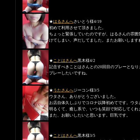
★
はるさんへ
さいとう様
4/19
初めて利用させて頂きました。
ちょっと緊張していたのですが、はるさんの雰囲
けてしまい、声だしてました。またお願いします
★
ことはさんへ
黒木様
4/2
記念すべきことはさんとの20回目のプレーとなり
プレーしたいですね。
★
うたさんへ
ジーコン様
3/5
ウタさん、ありがとうございました。
お店自体久しぶりでコロナ以降初めてです。ウタ
明るくて、癒し系で、いつも笑顔で対応してくれ
また、お願いしたいと思います。巨乳です。
★
ことはさんへ
黒木様
3/5